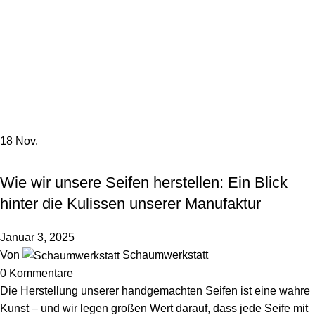
Menü
0,0
Tag Archiv: handgemachte
Produkte
Startseite
Beiträge markiert mit "handgemachte Produkte"
18
Nov.
HINTER DEN KULISSEN
Wie wir unsere Seifen herstellen: Ein Blick
hinter die Kulissen unserer Manufaktur
Januar 3, 2025
Von
Schaumwerkstatt
0
Kommentare
Die Herstellung unserer handgemachten Seifen ist eine wahre
Kunst – und wir legen großen Wert darauf, dass jede Seife mit