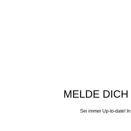
In unserer Schaumwerkstatt werden aus
N
kostbaren Rohstoffen und mit viel Liebe
E
Seifen im traditionellen Kaltverfahren von
M
uns handgefertigt
K
Glashüttenstr. 32 C, 09474 Crottendorf
Tel: +49 178 4622198
D
Mail: info@schaumwerkstatt.de
d
S
S
Ap
K
Schaumwerkstatt
©
2020 - 2026
MELDE DICH
Sei immer Up-to-date! I