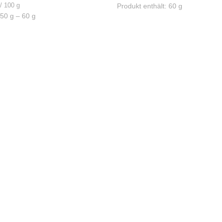
/
100
g
Produkt enthält: 60
g
 50
g
– 60
g