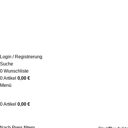
+49 178 4622 198
info@schaumwerkstatt.de
Login / Registrierung
Suche
0
Wunschliste
0
Artikel
0,00
€
Menü
0
Artikel
0,00
€
blumiger Duft
Nach Preis filtern