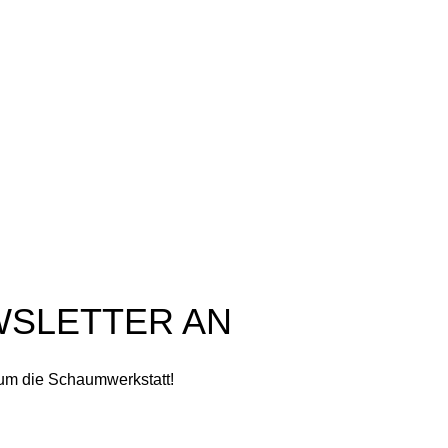
Kasse
Datenschutzerklärung
Warenkorb
Versandarten
Wunschliste
Widerrufsbelehrung
Kontakt
Zahlungsarten
Impressum
Privatsphäre-Einstellungen
ändern
Historie der Privatsphäre-
Einstellungen
Einwilligungen widerrufen
WSLETTER AN
 um die Schaumwerkstatt!