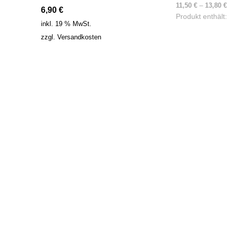
11,50
€
–
13,80
€
6,90
€
Produkt enthält:
inkl. 19 % MwSt.
zzgl.
Versandkosten