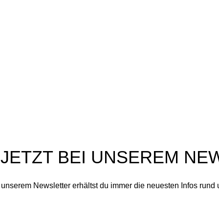
aturpflege aus dem
Blog
rzgebirge
Über Uns
ai 11, 2026
Keine
Echtheit von Bewertungen
ommentare
Vertrag widerrufen
ie Frühlingsmärkte stehen vor
er Tür: Dresden,
chwarzenberg und
chneeberg
ril 23, 2026
Keine
ommentare
 JETZT BEI UNSEREM NE
n unserem Newsletter erhältst du immer die neuesten Infos rund