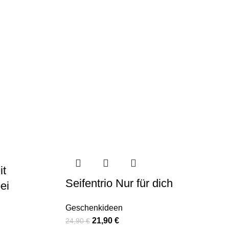
it
Seifentrio Nur für dich
ei
Geschenkideen
21,90
€
24,90
€