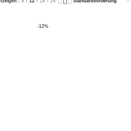
nzeigen
9
12
18
24
-12%