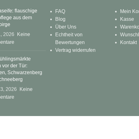
seife: flauschige
FAQ
Mein Ko
pflege aus dem
Blog
Kasse
birge
Über Uns
Warenko
1, 2026
Keine
Echtheit von
Wunschl
entare
Bewertungen
Kontakt
Vertrag widerrufen
rühlingsmärkte
 vor der Tür:
en, Schwarzenberg
chneeberg
23, 2026
Keine
entare
 JETZT BEI UNSEREM NE