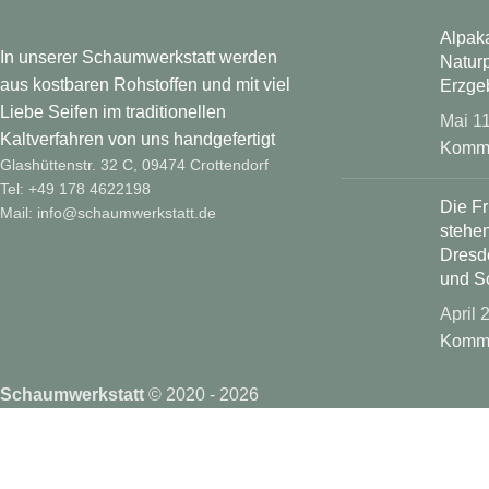
Alpaka
In unserer Schaumwerkstatt werden
Natur
aus kostbaren Rohstoffen und mit viel
Erzge
Liebe Seifen im traditionellen
Mai 1
Kaltverfahren von uns handgefertigt
Komm
Glashüttenstr. 32 C, 09474 Crottendorf
Tel: +49 178 4622198
Die F
Mail: info@schaumwerkstatt.de
stehen
Dresd
und S
April 
Komm
Schaumwerkstatt
©
2020 - 2026
MELDE DICH