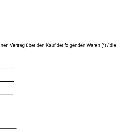
senen Vertrag über den Kauf der folgenden Waren (*) / die
______
______
______
_______
_______