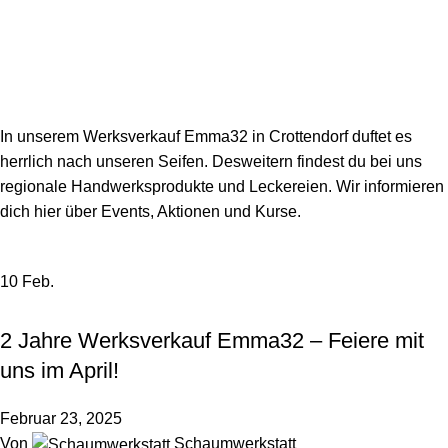
Menü
0,0
Werksverkauf
Startseite
Archiv nach Kategorie "Werksverkauf"
In unserem Werksverkauf Emma32 in Crottendorf duftet es
herrlich nach unseren Seifen. Desweitern findest du bei uns
regionale Handwerksprodukte und Leckereien. Wir informieren
dich hier über Events, Aktionen und Kurse.
10
Feb.
,
HINTER DEN KULISSEN
WERKSVERKAUF
2 Jahre Werksverkauf Emma32 – Feiere mit
uns im April!
Februar 23, 2025
Von
Schaumwerkstatt