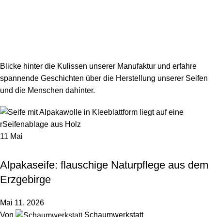
Menü
0,0
Hinter den Kulissen
Startseite
Archiv nach Kategorie "Hinter den Kulissen"
Blicke hinter die Kulissen unserer Manufaktur und erfahre
spannende Geschichten über die Herstellung unserer Seifen
und die Menschen dahinter.
11
Mai
,
,
,
ALPAKASEIFE
ERZGEBIRGE
HINTER DEN KULISSEN
,
NACHHALTIGKEIT & UMWELT
PFLEGE & WELLNESS
Alpakaseife: flauschige Naturpflege aus dem
Erzgebirge
Mai 11, 2026
Von
Schaumwerkstatt