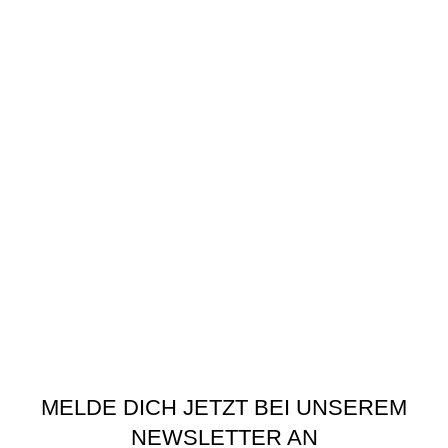
Warenkorb
Wunschliste
Kontakt
RECHTLICHES
AGB
Datenschutzerklärung
Versandarten
Widerrufsbelehrung
Zahlungsarten
Impressum
Privatsphäre-Einstellungen ändern
Historie der Privatsphäre-Einstellungen
Einwilligungen widerrufen
Schaumwerkstatt
©
2020 - 2026
MELDE DICH JETZT BEI UNSEREM
NEWSLETTER AN