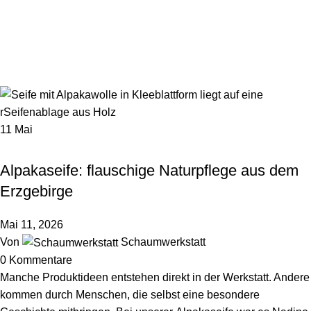
Menü
0,0
Blog
Startseite
Blog
11
Mai
,
,
,
ALPAKASEIFE
ERZGEBIRGE
HINTER DEN KULISSEN
,
NACHHALTIGKEIT & UMWELT
PFLEGE & WELLNESS
Alpakaseife: flauschige Naturpflege aus dem
Erzgebirge
Mai 11, 2026
Von
Schaumwerkstatt
0
Kommentare
Manche Produktideen entstehen direkt in der Werkstatt. Andere
kommen durch Menschen, die selbst eine besondere