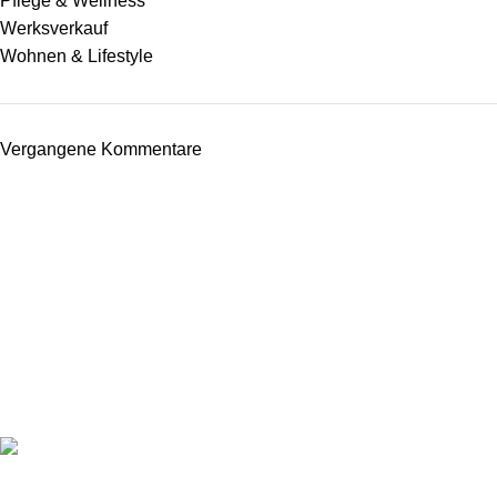
Pflege & Wellness
Werksverkauf
Wohnen & Lifestyle
Vergangene Kommentare
In unserer Schaumwerkstatt werden aus kostbaren Rohstoffen
und mit viel Liebe Seifen im traditionellen Kaltverfahren von
uns handgefertigt
Glashüttenstr. 32 C, 09474 Crottendorf
Tel: +49 178 4622198
Mail: info@schaumwerkstatt.de
AKTUELLES
Alpakaseife: flauschige
Naturpflege aus dem