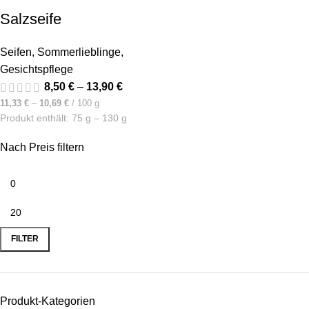
Salzseife
Seifen
,
Sommerlieblinge
,
Gesichtspflege
8,50
€
–
13,90
€
11,33
€
–
10,69
€
/
100
g
Produkt enthält: 75
g
– 130
g
Nach Preis filtern
FILTER
Produkt-Kategorien