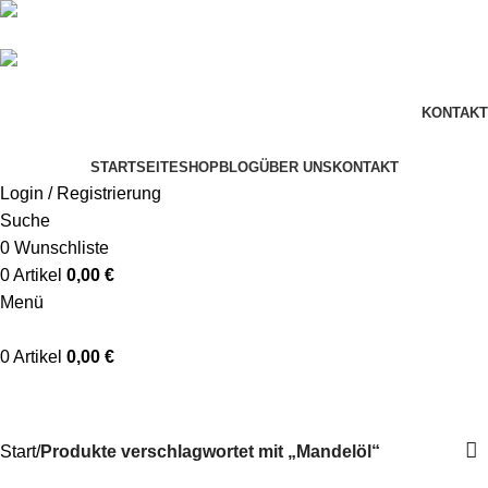
+49 178 4622 198
info@schaumwerkstatt.de
KONTAKT
STARTSEITE
SHOP
BLOG
ÜBER UNS
KONTAKT
Login / Registrierung
Suche
0
Wunschliste
0
Artikel
0,00
€
Menü
0
Artikel
0,00
€
Mandelöl
Start
Produkte verschlagwortet mit „Mandelöl“