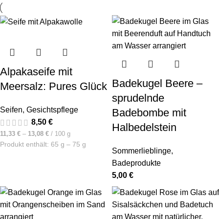
Alpakaseife mit
Badekugel Beere –
Meersalz: Pures Glück
sprudelnde
Seifen
,
Gesichtspflege
Badebombe mit
8,50
€
Halbedelstein
11,33
€
–
13,08
€
/
100
g
Produkt enthält: 65
g
– 75
g
Sommerlieblinge
,
Badeprodukte
5,00
€