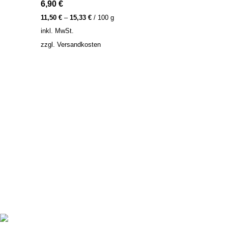
6,90
€
11,50
€
–
15,33
€
/
100
g
inkl. MwSt.
zzgl.
Versandkosten
In unserer Schaumwerkstatt werden aus kostbaren Rohstoffen
und mit viel Liebe Seifen im traditionellen Kaltverfahren von
uns handgefertigt
Glashüttenstr. 32 C, 09474 Crottendorf
Tel: +49 178 4622198
Mail: info@schaumwerkstatt.de
AKTUELLES
Alpakaseife: flauschige