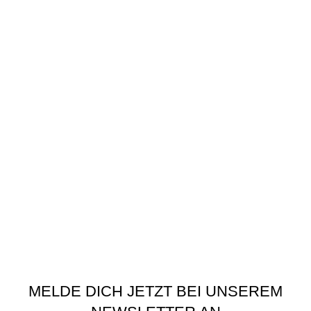
Kasse
Warenkorb
Wunschliste
Kontakt
RECHTLICHES
AGB
Datenschutzerklärung
Versandarten
Widerrufsbelehrung
Zahlungsarten
Impressum
Privatsphäre-Einstellungen ändern
Historie der Privatsphäre-Einstellungen
Einwilligungen widerrufen
Schaumwerkstatt
©
2020 - 2026
MELDE DICH JETZT BEI UNSEREM