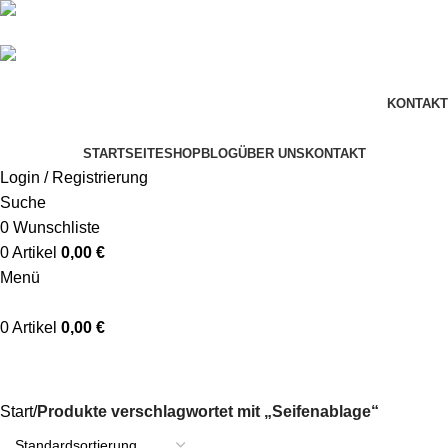
+49 178 4622 198
info@schaumwerkstatt.de
KONTAKT
STARTSEITE
SHOP
BLOG
ÜBER UNS
KONTAKT
Login / Registrierung
Suche
0
Wunschliste
0
Artikel
0,00
€
Menü
0
Artikel
0,00
€
Seifenablage
Start
Produkte verschlagwortet mit „Seifenablage“