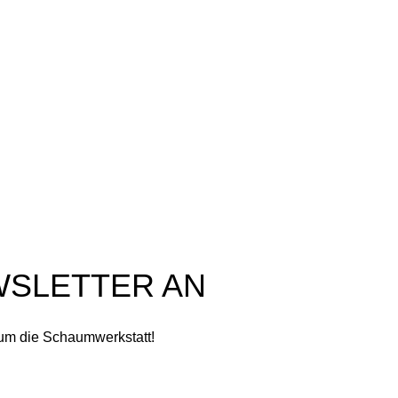
Kasse
Datenschutzerklärung
Warenkorb
Versandarten
Wunschliste
Widerrufsbelehrung
Kontakt
Zahlungsarten
Impressum
Privatsphäre-Einstellungen
ändern
Historie der Privatsphäre-
Einstellungen
Einwilligungen widerrufen
WSLETTER AN
 um die Schaumwerkstatt!