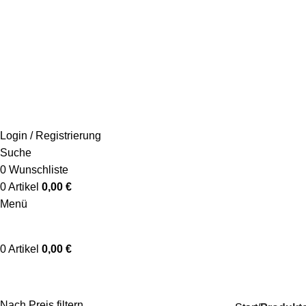
+49 178 4622 198
info@schaumwerkstatt.de
Login / Registrierung
Suche
0
Wunschliste
0
Artikel
0,00
€
Menü
0
Artikel
0,00
€
Tasche
Nach Preis filtern