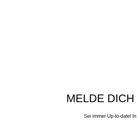
In unserer Schaumwerkstatt werden aus
N
kostbaren Rohstoffen und mit viel Liebe
E
Seifen im traditionellen Kaltverfahren von
M
uns handgefertigt
K
Glashüttenstr. 32 C, 09474 Crottendorf
Tel: +49 178 4622198
D
Mail: info@schaumwerkstatt.de
d
S
S
Ap
K
Schaumwerkstatt
©
2020 - 2026
MELDE DICH
Sei immer Up-to-date! I