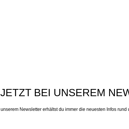
aturpflege aus dem
Blog
rzgebirge
Über Uns
ai 11, 2026
Keine
Echtheit von Bewertungen
ommentare
Vertrag widerrufen
ie Frühlingsmärkte stehen vor
er Tür: Dresden,
chwarzenberg und
chneeberg
ril 23, 2026
Keine
ommentare
 JETZT BEI UNSEREM NE
n unserem Newsletter erhältst du immer die neuesten Infos rund