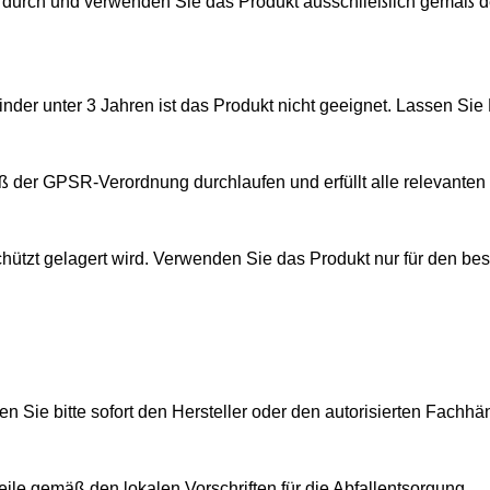
tig durch und verwenden Sie das Produkt ausschließlich gemä
Kinder unter 3 Jahren ist das Produkt nicht geeignet. Lassen S
äß der GPSR-Verordnung durchlaufen und erfüllt alle relevante
eschützt gelagert wird. Verwenden Sie das Produkt nur für de
en Sie bitte sofort den Hersteller oder den autorisierten Fachhä
ile gemäß den lokalen Vorschriften für die Abfallentsorgung.