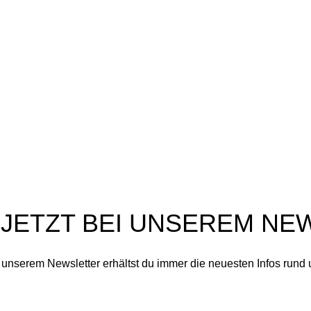
aturpflege aus dem
Blog
rzgebirge
Über Uns
ai 11, 2026
Keine
Echtheit von Bewertungen
ommentare
Vertrag widerrufen
ie Frühlingsmärkte stehen vor
er Tür: Dresden,
chwarzenberg und
chneeberg
ril 23, 2026
Keine
ommentare
 JETZT BEI UNSEREM NE
n unserem Newsletter erhältst du immer die neuesten Infos rund