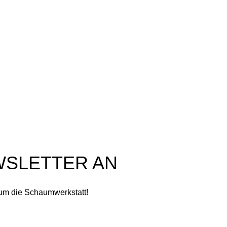
Kasse
Datenschutzerklärung
Warenkorb
Versandarten
Wunschliste
Widerrufsbelehrung
Kontakt
Zahlungsarten
Impressum
Privatsphäre-Einstellungen
ändern
Historie der Privatsphäre-
Einstellungen
Einwilligungen widerrufen
WSLETTER AN
 um die Schaumwerkstatt!