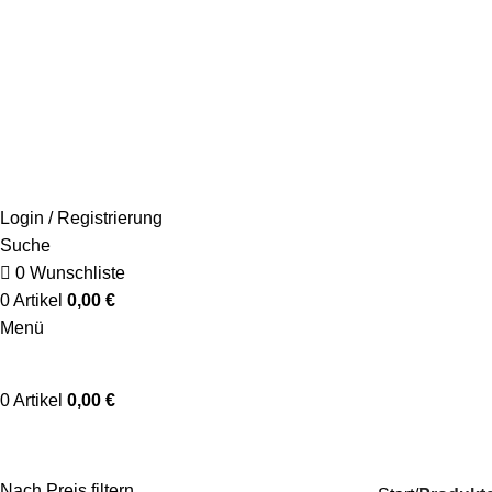
+49 178 4622 198
info@schaumwerkstatt.de
Login / Registrierung
Suche
0
Wunschliste
0
Artikel
0,00
€
Menü
0
Artikel
0,00
€
Traubenkernöl
Nach Preis filtern