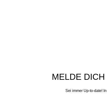
In unserer Schaumwerkstatt werden aus
N
kostbaren Rohstoffen und mit viel Liebe
E
Seifen im traditionellen Kaltverfahren von
M
uns handgefertigt
K
Glashüttenstr. 32 C, 09474 Crottendorf
Tel: +49 178 4622198
D
Mail: info@schaumwerkstatt.de
d
S
S
Ap
K
Schaumwerkstatt
©
2020 - 2026
MELDE DICH
Sei immer Up-to-date! I