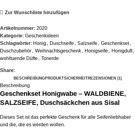
Zur Wunschliste hinzufügen
Artikelnummer:
2020
Kategorie:
Geschenkideen
Schlagwörter:
Honig
,
Duschseife
,
Salzseife
,
Geschenkset
,
Duschzubehör
,
Weihnachtsgeschenk
,
Honigseife
,
Honigduft
,
wohltuende Düfte
,
Tonerde
Share:
BESCHREIBUNG
PRODUKTSICHERHEIT
REZENSIONEN (1)
Beschreibung
Geschenkset Honigwabe – WALDBIENE,
SALZSEIFE, Duschsäckchen aus Sisal
Dieses Set ist das perfekte Geschenk für alle Seifenliebhaber
und die, die es werden wollen.