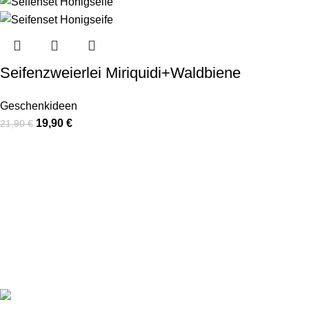
Seifenzweierlei Miriquidi+Waldbiene
Geschenkideen
19,90
€
21,90
€
In unserer Schaumwerkstatt werden aus kostbaren Rohstoffen
und mit viel Liebe Seifen im traditionellen Kaltverfahren von
uns handgefertigt
Glashüttenstr. 32 C, 09474 Crottendorf
Tel: +49 178 4622198
Mail: info@schaumwerkstatt.de
AKTUELLES
Alpakaseife: flauschige