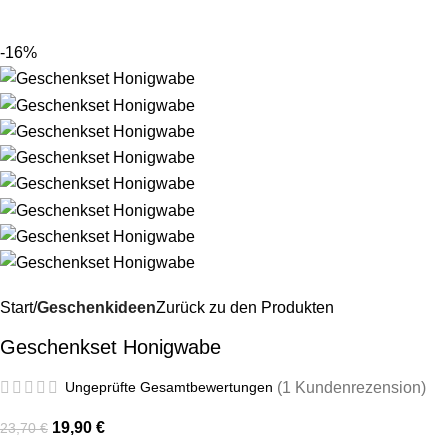
Menü
0,0
-16%
Start
Geschenkideen
Zurück zu den Produkten
Geschenkset Honigwabe
Ungeprüfte Gesamtbewertungen
(
1
Kundenrezension)
19,90
€
23,70
€