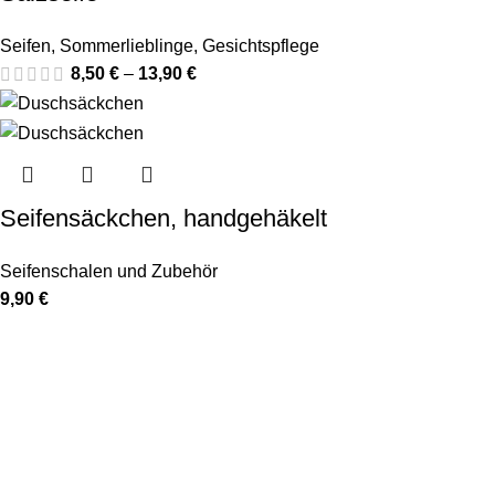
Seifen
,
Sommerlieblinge
,
Gesichtspflege
8,50
€
–
13,90
€
Seifensäckchen, handgehäkelt
Seifenschalen und Zubehör
9,90
€
In unserer Schaumwerkstatt werden aus kostbaren Rohstoffen
und mit viel Liebe Seifen im traditionellen Kaltverfahren von
uns handgefertigt
Glashüttenstr. 32 C, 09474 Crottendorf
Tel: +49 178 4622198
Mail: info@schaumwerkstatt.de