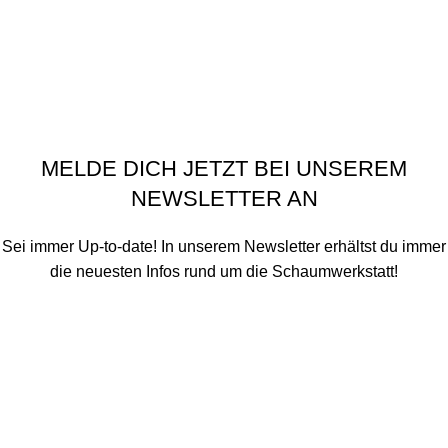
Zahlungsarten
Impressum
Privatsphäre-Einstellungen ändern
Historie der Privatsphäre-Einstellungen
Einwilligungen widerrufen
Schaumwerkstatt
©
2020 - 2026
MELDE DICH JETZT BEI UNSEREM
NEWSLETTER AN
Sei immer Up-to-date! In unserem Newsletter erhältst du immer
die neuesten Infos rund um die Schaumwerkstatt!