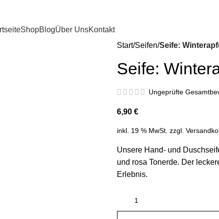
rtseite
Shop
Blog
Über Uns
Kontakt
Start
Seifen
Seife: Winterapf
Seife: Wintera
Ungeprüfte Gesamtbe
6,90
€
inkl. 19 % MwSt.
zzgl.
Versandko
Unsere Hand- und Duschseif
und rosa Tonerde. Der lecke
Erlebnis.