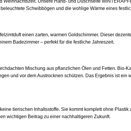
und Weihnachtszeit. Unsere Hand- und Duschseife WINTERAPFEL
, beleuchtete Schwibbögen und die wohlige Wärme eines festl
t Apfelzimtduft einen zarten, warmen Goldschimmer. Dieser dez
inem Badezimmer – perfekt für die festliche Jahreszeit.
durchdachten Mischung aus pflanzlichen Ölen und Fetten. Bio-K
en und vor dem Austrocknen schützen. Das Ergebnis ist ein wei
ine tierischen Inhaltsstoffe. Sie kommt komplett ohne Plastik 
nen wichtigen Beitrag zu einer nachhaltigeren Zukunft.