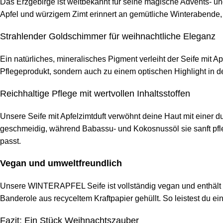
Das Erzgebirge ist weltbekannt für seine magische Advents- 
Apfel und würzigem Zimt erinnert an gemütliche Winterabende
Strahlender Goldschimmer für weihnachtliche Eleganz
Ein natürliches, mineralisches Pigment verleiht der Seife mi
Pflegeprodukt, sondern auch zu einem optischen Highlight in de
Reichhaltige Pflege mit wertvollen Inhaltsstoffen
Unsere Seife mit Apfelzimtduft verwöhnt deine Haut mit einer 
geschmeidig, während Babassu- und Kokosnussöl sie sanft pfleg
passt.
Vegan und umweltfreundlich
Unsere WINTERAPFEL Seife ist vollständig vegan und enthält ke
Banderole aus recyceltem Kraftpapier gehüllt. So leistest du ei
Fazit: Ein Stück Weihnachtszauber