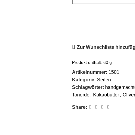
Zur Wunschliste hinzufü
Produkt enthält: 60
g
Artikelnummer:
1501
Kategorie:
Seifen
Schlagwörter:
handgemachte
Tonerde
,
Kakaobutter
,
Olive
Share: