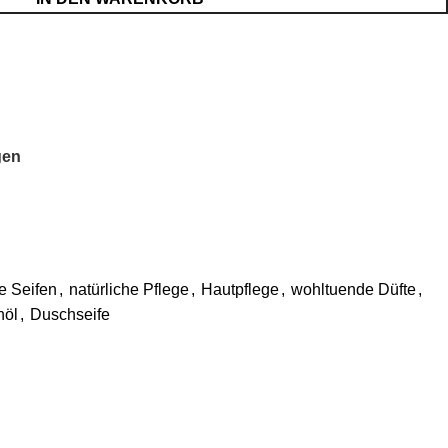
gen
 Seifen
,
natürliche Pflege
,
Hautpflege
,
wohltuende Düfte
,
nöl
,
Duschseife