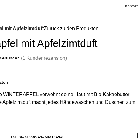
Kontakt
Login / Registrierung
0,0
el mit Apfelzimtduft
Zurück zu den Produkten
pfel mit Apfelzimtduft
wertungen
(
1
Kundenrezension)
sten
e WINTERAPFEL verwöhnt deine Haut mit Bio-Kakaobutter
re Apfelzimtduft macht jedes Händewaschen und Duschen zum
IN DEN WARENKORB