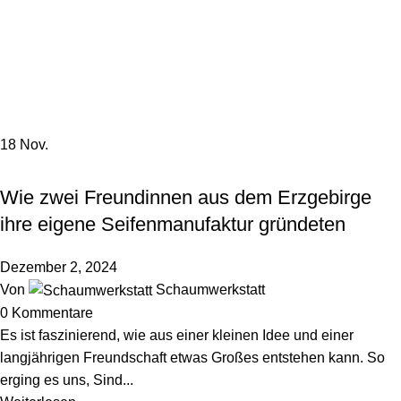
Menü
0,0
Tag Archiv: Firmenphilosophie
Startseite
Beiträge markiert mit "Firmenphilosophie"
18
Nov.
HINTER DEN KULISSEN
Wie zwei Freundinnen aus dem Erzgebirge
ihre eigene Seifenmanufaktur gründeten
Dezember 2, 2024
Von
Schaumwerkstatt
0
Kommentare
Es ist faszinierend, wie aus einer kleinen Idee und einer
langjährigen Freundschaft etwas Großes entstehen kann. So
erging es uns, Sind...