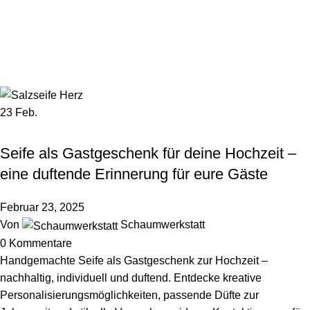
0
Menü
0,00
Tag Archiv: Gastgeschenk
Startseite
Beiträge markiert mit "Gastgeschenk"
23
Feb.
,
,
GESCHENKIDEE
HOCHZEIT
WOHNEN & LIFESTYLE
Seife als Gastgeschenk für deine Hochzeit –
eine duftende Erinnerung für eure Gäste
Februar 23, 2025
Von
Schaumwerkstatt
0
Kommentare
Handgemachte Seife als Gastgeschenk zur Hochzeit –
nachhaltig, individuell und duftend. Entdecke kreative
Personalisierungsmöglichkeiten, passende Düfte zur