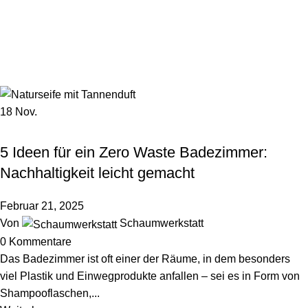
Menü
0,0
Tag Archiv: plastikfrei leben
Startseite
Beiträge markiert mit "plastikfrei leben"
18
Nov.
NACHHALTIGKEIT & UMWELT
5 Ideen für ein Zero Waste Badezimmer:
Nachhaltigkeit leicht gemacht
Februar 21, 2025
Von
Schaumwerkstatt
0
Kommentare
Das Badezimmer ist oft einer der Räume, in dem besonders
viel Plastik und Einwegprodukte anfallen – sei es in Form von
Shampooflaschen,...