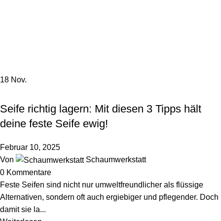
Menü
0,0
Tag Archiv: Seifenpflege
Startseite
Beiträge markiert mit "Seifenpflege"
18
Nov.
,
INSPIRATION
NACHHALTIGKEIT & UMWELT
Seife richtig lagern: Mit diesen 3 Tipps hält
deine feste Seife ewig!
Februar 10, 2025
Von
Schaumwerkstatt
0
Kommentare
Feste Seifen sind nicht nur umweltfreundlicher als flüssige
Alternativen, sondern oft auch ergiebiger und pflegender. Doch
damit sie la...