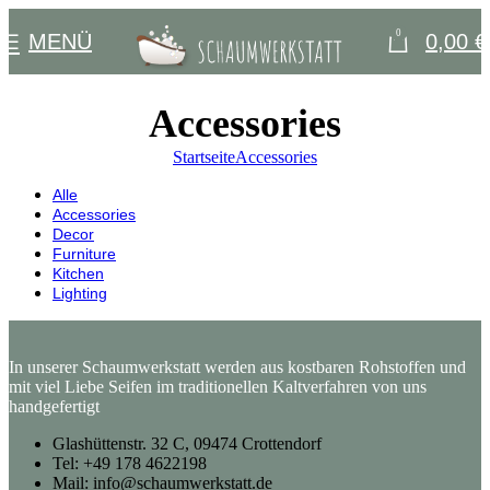
0
MENÜ
0,00
€
Accessories
Startseite
Accessories
Alle
Accessories
Decor
Furniture
Kitchen
Lighting
In unserer Schaumwerkstatt werden aus kostbaren Rohstoffen und
mit viel Liebe Seifen im traditionellen Kaltverfahren von uns
Accessories
Accessories
handgefertigt
Imperdiet mauris a nontin
Potenti parturient parturie
Glashüttenstr. 32 C, 09474 Crottendorf
Tel: +49 178 4622198
Mail: info@schaumwerkstatt.de