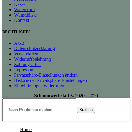
Kasse
Warenkorb
Wunschliste
Kontakt
RECHTLICHES
AGB
Datenschutzerklärung
Versandarten
Widerrufsbelehrung
Zahlungsarten
Impressum
Privatsphäre-Einstellungen ändern
Historie der Privatsphäre-Einstellungen
Einwilligungen widerrufen
Schaumwerkstatt
©
2020 - 2026
Suchen
Home