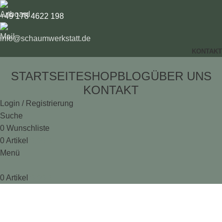
+49 178 4622 198
info@schaumwerkstatt.de
KONTAKT
STARTSEITE
SHOP
BLOG
ÜBER UNS
KONTAKT
Login / Registrierung
Suche
0
Wunschliste
0
Artikel
0,00
€
Menü
0
Artikel
0,00
€
Lighting
Startseite
Lighting