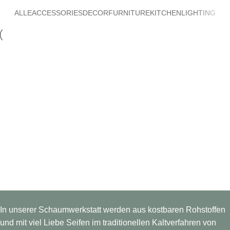
ALLE
ACCESSORIES
DECOR
FURNITURE
KITCHEN
LIGHTING
Lighting
Venenatis nam phasellus
In unserer Schaumwerkstatt werden aus kostbaren Rohstoffen
und mit viel Liebe Seifen im traditionellen Kaltverfahren von